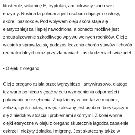
fitosterole, witaminę E, tryptofan, aminokwasy siarkowe i
enzymy. Roślina ta polecana jest osobom dającym o włosy,
skórę i paznokcie. Pod wpływem oleju skóra staje się
elastyczniejsza i lepiej nawodniona, a ponadto możliwe jest
zneutralizowanie szkodliwego wpływu wolnych rodników. Olej z
wiesiołka sprawdza się podczas leczenia chorób stawów i chorób
reumatoidalnych oraz przy złamaniach i uszkodzeniach wiązadeł.
• Olejek z oregano
Olej z oregano działa przeciwgrzybiczo i antywirusowo, dlatego
też warto po niego sięgać w celu wzmocnienia odporności i
pokonania przeziębienia. Znajdziemy w nim także magnez,
żelazo, cynk i potas, a więc zalecany jest osobom borykającym
się z niedokrwistością i problemami skórnymi. Z kolei wonne
olejki eteryczne w oleju z oregano skutecznie łagodzą zapalenie
oskrzeli, nieżyty żołądka i migrenę. Jest skuteczny także w