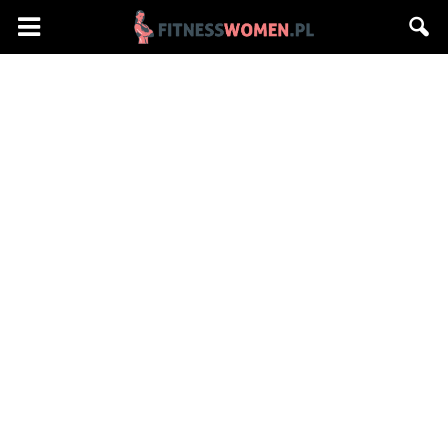
Fitnesswomen.pl