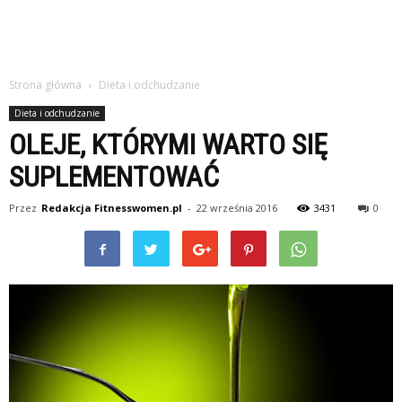
Strona główna
Dieta i odchudzanie
Dieta i odchudzanie
OLEJE, KTÓRYMI WARTO SIĘ
SUPLEMENTOWAĆ
Przez
Redakcja Fitnesswomen.pl
-
22 września 2016
3431
0