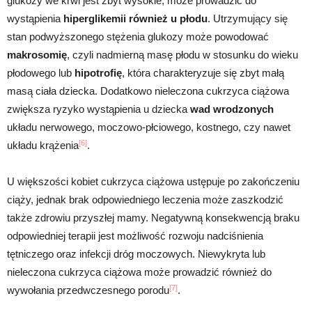
glukozy we krwi jest zbyt wysokie, może prowadzić do
wystąpienia
hiperglikemii również u płodu
. Utrzymujący się
stan podwyższonego stężenia glukozy może powodować
makrosomię
, czyli nadmierną masę płodu w stosunku do wieku
płodowego lub
hipotrofię
, która charakteryzuje się zbyt małą
masą ciała dziecka. Dodatkowo nieleczona cukrzyca ciążowa
zwiększa ryzyko wystąpienia u dziecka
wad wrodzonych
układu nerwowego, moczowo-płciowego, kostnego, czy nawet
[6]
układu krążenia
.
U większości kobiet cukrzyca ciążowa ustępuje po zakończeniu
ciąży, jednak brak odpowiedniego leczenia może zaszkodzić
także zdrowiu przyszłej mamy. Negatywną konsekwencją braku
odpowiedniej terapii jest możliwość rozwoju nadciśnienia
tętniczego oraz infekcji dróg moczowych. Niewykryta lub
nieleczona cukrzyca ciążowa może prowadzić również do
[7]
wywołania przedwczesnego porodu
.