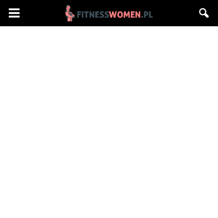
Fitnesswomen.pl