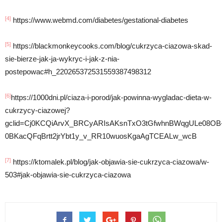
[4]
https://www.webmd.com/diabetes/gestational-diabetes
[5]
https://blackmonkeycooks.com/blog/cukrzyca-ciazowa-skad-
sie-bierze-jak-ja-wykryc-i-jak-z-nia-
postepowac#h_220265372531559387498312
[6]
https://1000dni.pl/ciaza-i-porod/jak-powinna-wygladac-dieta-w-
cukrzycy-ciazowej?
gclid=Cj0KCQiArvX_BRCyARIsAKsnTxO3tGfwhnBWqgULe08OB
0BKacQFqBrtt2jrYbt1y_v_RR10wuosKgaAgTCEALw_wcB
[7]
https://ktomalek.pl/blog/jak-objawia-sie-cukrzyca-ciazowa/w-
503#jak-objawia-sie-cukrzyca-ciazowa