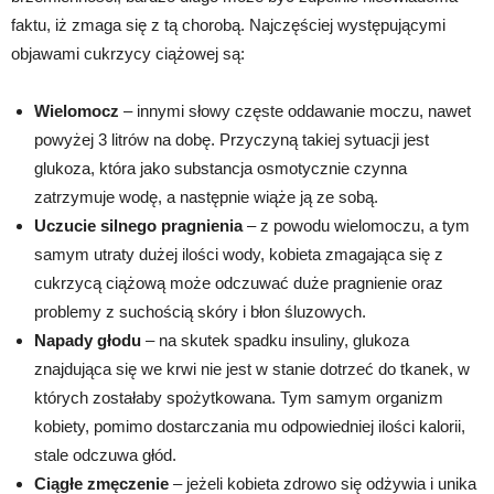
faktu, iż zmaga się z tą chorobą. Najczęściej występującymi
objawami cukrzycy ciążowej są:
Wielomocz
– innymi słowy częste oddawanie moczu, nawet
powyżej 3 litrów na dobę. Przyczyną takiej sytuacji jest
glukoza, która jako substancja osmotycznie czynna
zatrzymuje wodę, a następnie wiąże ją ze sobą.
Uczucie silnego pragnienia
– z powodu wielomoczu, a tym
samym utraty dużej ilości wody, kobieta zmagająca się z
cukrzycą ciążową może odczuwać duże pragnienie oraz
problemy z suchością skóry i błon śluzowych.
Napady głodu
– na skutek spadku insuliny, glukoza
znajdująca się we krwi nie jest w stanie dotrzeć do tkanek, w
których zostałaby spożytkowana. Tym samym organizm
kobiety, pomimo dostarczania mu odpowiedniej ilości kalorii,
stale odczuwa głód.
Ciągłe zmęczenie
– jeżeli kobieta zdrowo się odżywia i unika