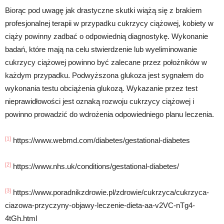
Biorąc pod uwagę jak drastyczne skutki wiążą się z brakiem
profesjonalnej terapii w przypadku cukrzycy ciążowej, kobiety w
ciąży powinny zadbać o odpowiednią diagnostykę. Wykonanie
badań, które mają na celu stwierdzenie lub wyeliminowanie
cukrzycy ciążowej powinno być zalecane przez położników w
każdym przypadku. Podwyższona glukoza jest sygnałem do
wykonania testu obciążenia glukozą. Wykazanie przez test
nieprawidłowości jest oznaką rozwoju cukrzycy ciążowej i
powinno prowadzić do wdrożenia odpowiedniego planu leczenia.
[1]
https://www.webmd.com/diabetes/gestational-diabetes
[2]
https://www.nhs.uk/conditions/gestational-diabetes/
[3]
https://www.poradnikzdrowie.pl/zdrowie/cukrzyca/cukrzyca-
ciazowa-przyczyny-objawy-leczenie-dieta-aa-v2VC-nTg4-
4tGh.html