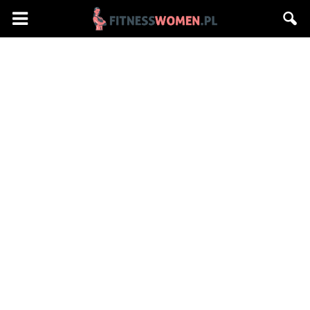
Fitnesswomen.pl