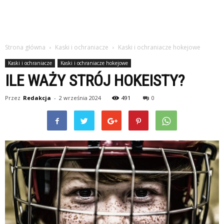
Strona główna
Kaski i ochraniacze
Kaski i ochraniacze hokejowe
Kaski i ochraniacze
Kaski i ochraniacze hokejowe
ILE WAŻY STRÓJ HOKEISTY?
Przez
Redakcja
-
2 września 2024
491
0