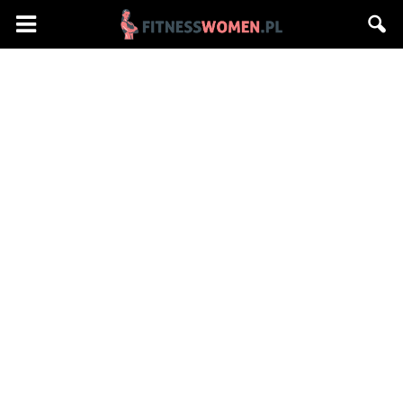
Fitnesswomen.pl