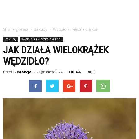
Strona główna
Zakupy
Wędzidła i kiełzna dla koni
Zakupy
Wędzidła i kiełzna dla koni
JAK DZIAŁA WIELOKRĄŻEK
WĘDZIDŁO?
Przez
Redakcja
-
23 grudnia 2024
344
0