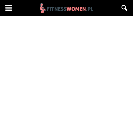
Fitnesswomen.pl