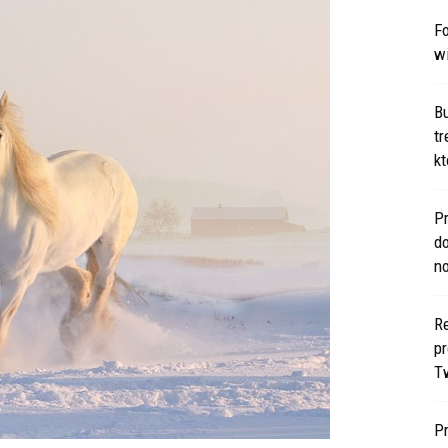
Fo
w
B
t
kt
Pr
d
n
Re
p
T
P