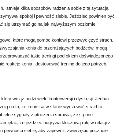
h, istnieje kilka sposobów radzenia sobie z tą sytuacją.
rzymywał spokój i pewność siebie. Jeździec powinien być
ć się utrzymać go na jak najwyższym poziomie.
ingowe, które mogą pomóc koniowi przezwyciężyć strach.
yzwyczajania konia do przerażających bodźców, mogą
 przeprowadzać takie treningi pod okiem doświadczonego
ić reakcje konia i dostosować trening do jego potrzeb.
tóry wciąż budzi wiele kontrowersji i dyskusji. Jednak
azują na to, że konie są w stanie wyczuwać strach u
btelne sygnały z otoczenia sprawia, że są one
amiętać, że jeździec odgrywa kluczową rolę w relacji z
 i pewności siebie, aby zapewnić zwierzęciu poczucie