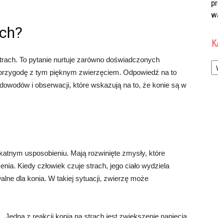
p
w
ch?
K
Ka
trach. To pytanie nurtuje zarówno doświadczonych
ą przygodę z tym pięknym zwierzęciem. Odpowiedź na to
le dowodów i obserwacji, które wskazują na to, że konie są w
ikatnym usposobieniu. Mają rozwinięte zmysły, które
nia. Kiedy człowiek czuje strach, jego ciało wydziela
ne dla konia. W takiej sytuacji, zwierzę może
Jedną z reakcji konia na strach jest zwiększenie napięcia