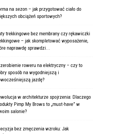
rma na sezon – jak przygotować ciało do
iększych obciążeń sportowych?
uty trekkingowe bez membrany czy rękawiczki
rekkingowe – jak skompletować wyposażenie,
óre naprawdę sprawdzi...
zerobienie roweru na elektryczny – czy to
obry sposób na wygodniejszą i
owocześniejszą jazdę?
wolucja w architekturze spojrzenia: Dlaczego
rodukty Pimp My Brows to „must-have” w
woim salonie?
recyzja bez zmęczenia wzroku: Jak