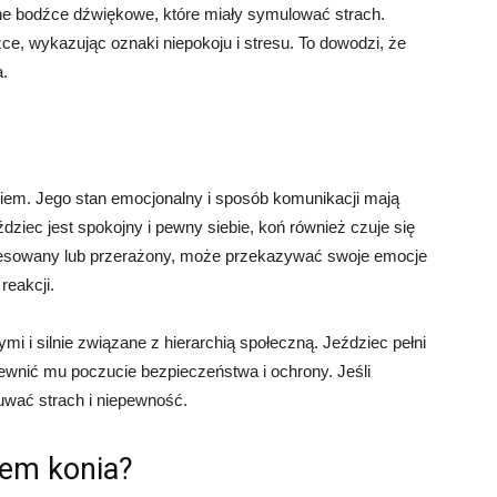
ne bodźce dźwiękowe, które miały symulować strach.
ce, wykazując oznaki niepokoju i stresu. To dowodzi, że
a.
niem. Jego stan emocjonalny i sposób komunikacji mają
dziec jest spokojny i pewny siebie, koń również czuje się
stresowany lub przerażony, może przekazywać swoje emocje
reakcji.
mi i silnie związane z hierarchią społeczną. Jeździec pełni
apewnić mu poczucie bezpieczeństwa i ochrony. Jeśli
zuwać strach i niepewność.
hem konia?