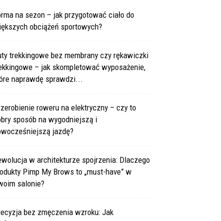
rma na sezon – jak przygotować ciało do
iększych obciążeń sportowych?
uty trekkingowe bez membrany czy rękawiczki
rekkingowe – jak skompletować wyposażenie,
óre naprawdę sprawdzi...
zerobienie roweru na elektryczny – czy to
obry sposób na wygodniejszą i
owocześniejszą jazdę?
wolucja w architekturze spojrzenia: Dlaczego
rodukty Pimp My Brows to „must-have” w
woim salonie?
recyzja bez zmęczenia wzroku: Jak