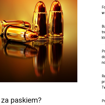
Fo
w
B
t
kt
Pr
d
n
Re
p
T
 za paskiem?
P