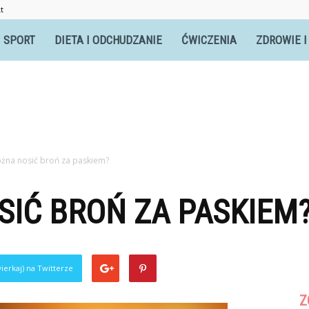
t
itnesswomen.pl
SPORT
DIETA I ODCHUDZANIE
ĆWICZENIA
ZDROWIE I
żna nosić broń za paskiem?
IĆ BROŃ ZA PASKIEM
ierkaj) na Twitterze
Z