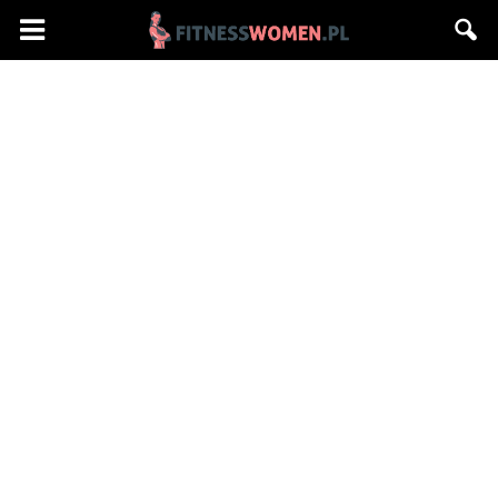
Fitnesswomen.pl