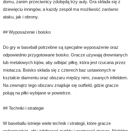
domu, zanim przeciwnicy zdobędą trzy auty. Gra składa się z
dziewięciu inningów, a każdy zespół ma możliwość zarówno
ataku, jak i obrony.
## Wyposażenie i boisko
Do gry w baseball potrzebne są specjalne wyposażenie oraz
odpowiednio przygotowane boisko. Gracze używają drewnianych
lub metalowych kijów, aby odbijać piłkę, która jest rzucana przez
miotacza. Boisko składa się z czterech baz ustawionych w
kształcie diamentu oraz obszaru między nimi, zwanych infieldem.
Na zewnątrz tego obszaru znajduje się outfield, gdzie gracze
polują na piłki wybijane w powietrze.
## Techniki i strategie
W baseballu istnieje wiele technik i strategii, które gracze
wykorzystują, aby zdobywać punkty i wygrywać mecze. Niektóre