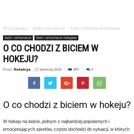
Strona główna
Kaski i ochraniacze
Kaski i ochraniacze hokejowe
Kaski i ochraniacze
Kaski i ochraniacze hokejowe
O CO CHODZI Z BICIEM W
HOKEJU?
Przez
Redakcja
-
27 kwietnia 2024
411
0
O co chodzi z biciem w hokeju?
W hokeju na lodzie, jednym z najbardziej popularnych i
emocjonujących sportów, często dochodzi do sytuacji, w których