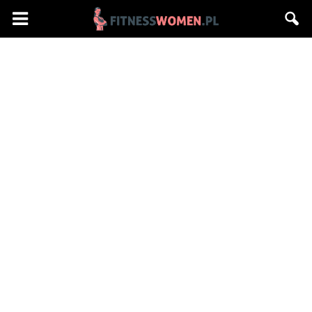
Fitnesswomen.pl