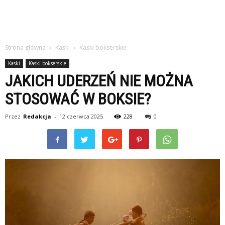
Strona główna
Kaski
Kaski bokserskie
Kaski
Kaski bokserskie
JAKICH UDERZEŃ NIE MOŻNA
STOSOWAĆ W BOKSIE?
Przez
Redakcja
-
12 czerwca 2025
228
0