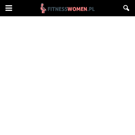
Fitnesswomen.pl