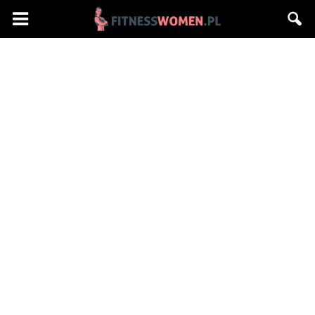
Fitnesswomen.pl