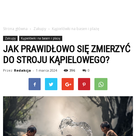
Strona główna
Zakupy
Kąpielówki na basen i plażę
Zakupy
Kąpielówki na basen i plażę
JAK PRAWIDŁOWO SIĘ ZMIERZYĆ
DO STROJU KĄPIELOWEGO?
Przez
Redakcja
-
1 marca 2024
396
0