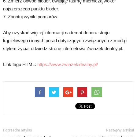
6. Zmierz obwód bioder, owijając taśmę mierniczą wokół
najszerszego punktu bioder.
7. Zanotuj wyniki pomiarów.
Aby uzyskać więcej informacji na temat doboru stroju
kąpielowego i innych porad dotyczących związanych z modą i
stylem życia, odwiedź stronę internetową ZwiazekIdealny.pl.
Link tagu HTML:
https://www.zwiazekidealny.pl/
Poprzedni artykuł
Następny artykuł