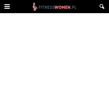
Fitnesswomen.pl