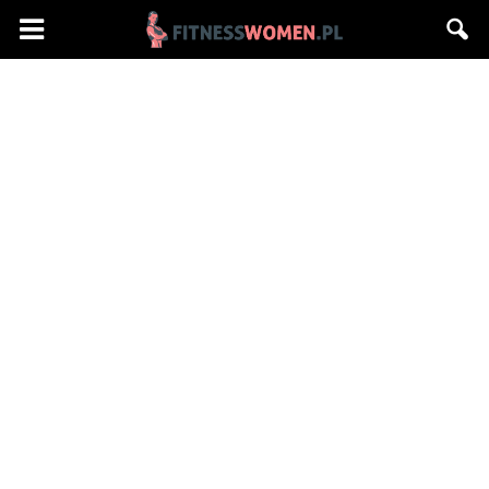
Fitnesswomen.pl