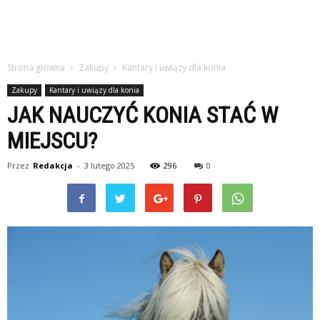
Strona główna
Zakupy
Kantary i uwiązy dla konia
Zakupy
Kantary i uwiązy dla konia
JAK NAUCZYĆ KONIA STAĆ W
MIEJSCU?
Przez
Redakcja
-
3 lutego 2025
296
0