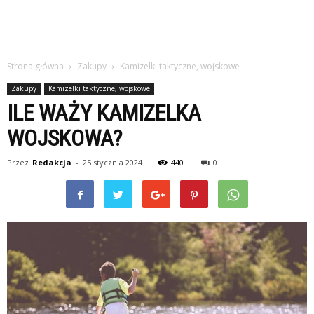
Strona główna
Zakupy
Kamizelki taktyczne, wojskowe
Zakupy
Kamizelki taktyczne, wojskowe
ILE WAŻY KAMIZELKA
WOJSKOWA?
Przez
Redakcja
-
25 stycznia 2024
440
0