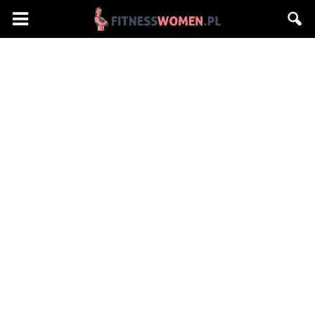
Fitnesswomen.pl