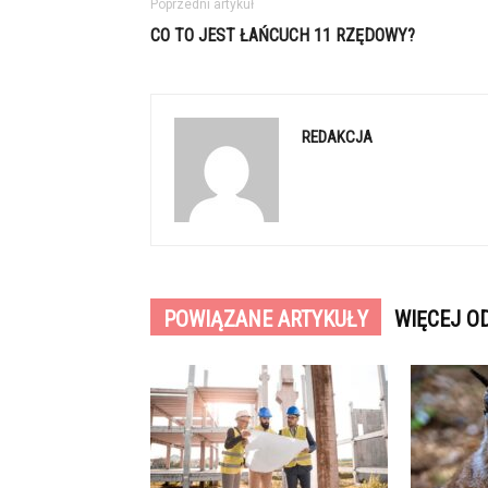
Poprzedni artykuł
CO TO JEST ŁAŃCUCH 11 RZĘDOWY?
REDAKCJA
POWIĄZANE ARTYKUŁY
WIĘCEJ O