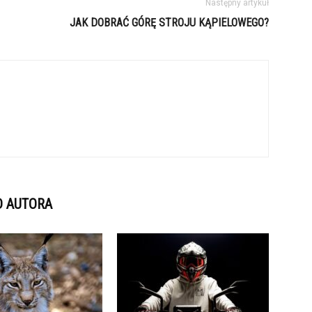
Następny artykuł
JAK DOBRAĆ GÓRĘ STROJU KĄPIELOWEGO?
D AUTORA