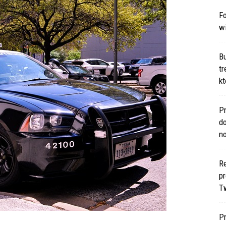
Fo
w
B
t
kt
Pr
d
n
Re
p
T
P