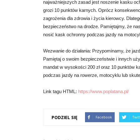
najważniejszych zasad jest noszenie kasku oc
grozi 10 punktów karnych. Oprócz konsekwencj
zagrożenia dla zdrowia i życia kierowcy. Dlateg
bezpieczeństwo na drodze. Pamiętajmy, że nasz
nosić kask ochronny podczas jazdy na motocyk
Wezwanie do działania: Przypominamy, że jazda
Pamiętaj o swoim bezpieczeństwie i innych uż
mandat w wysokości 200 zł oraz 10 punktów k
podczas jazdy na rowerze, motocyklu lub skute
Link tagu HTML:
https://www.poplatana.pl/
PODZIEL SIĘ
Facebook
Twit