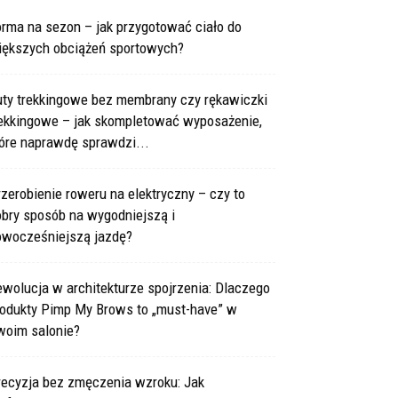
rma na sezon – jak przygotować ciało do
iększych obciążeń sportowych?
uty trekkingowe bez membrany czy rękawiczki
rekkingowe – jak skompletować wyposażenie,
óre naprawdę sprawdzi...
zerobienie roweru na elektryczny – czy to
obry sposób na wygodniejszą i
owocześniejszą jazdę?
wolucja w architekturze spojrzenia: Dlaczego
rodukty Pimp My Brows to „must-have” w
woim salonie?
recyzja bez zmęczenia wzroku: Jak