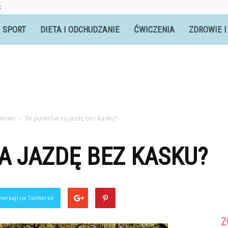
t
itnesswomen.pl
SPORT
DIETA I ODCHUDZANIE
ĆWICZENIA
ZDROWIE I
ardowe
Ile punktów za jazdę bez kasku?
A JAZDĘ BEZ KASKU?
ierkaj) na Twitterze
Z