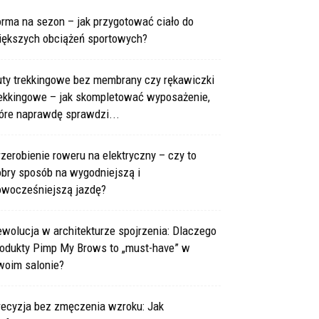
rma na sezon – jak przygotować ciało do
iększych obciążeń sportowych?
uty trekkingowe bez membrany czy rękawiczki
rekkingowe – jak skompletować wyposażenie,
óre naprawdę sprawdzi...
zerobienie roweru na elektryczny – czy to
obry sposób na wygodniejszą i
owocześniejszą jazdę?
wolucja w architekturze spojrzenia: Dlaczego
rodukty Pimp My Brows to „must-have” w
woim salonie?
recyzja bez zmęczenia wzroku: Jak