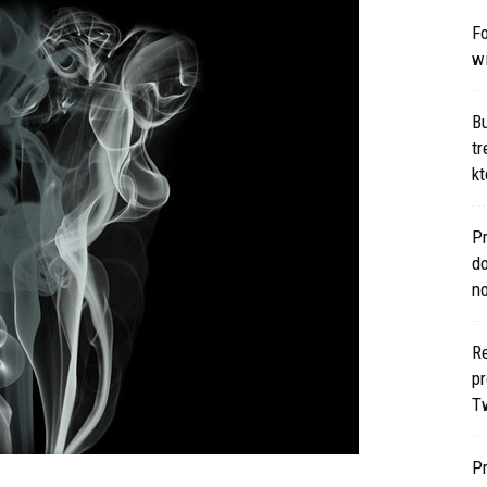
Fo
w
B
t
kt
Pr
d
n
Re
p
T
P