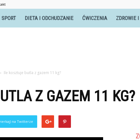
takt
itnesswomen.pl
SPORT
DIETA I ODCHUDZANIE
ĆWICZENIA
ZDROWIE I
Ile kosztuje butla z gazem 11 kg?
BUTLA Z GAZEM 11 KG?
ierkaj) na Twitterze
Z