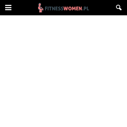
Fitnesswomen.pl