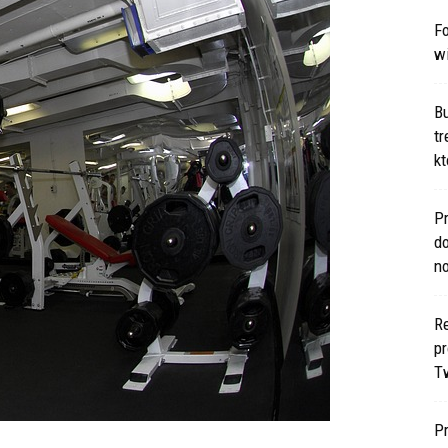
Fo
w
B
t
kt
Pr
d
n
Re
p
T
P