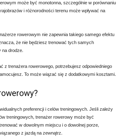
rowerowym może być monotonna, szczególnie w porównaniu
krajobrazów i różnorodności terenu może wpływać na
renażerze rowerowym nie zapewnia takiego samego efektu
znacza, że nie będziesz trenować tych samych
y na drodze.
ać z trenażera rowerowego, potrzebujesz odpowiedniego
o zamocujesz. To może wiązać się z dodatkowymi kosztami.
 rowerowy?
idualnych preferencji i celów treningowych. Jeśli zależy
trów treningowych, trenażer rowerowy może być
renować w dowolnym miejscu i o dowolnej porze,
wiązanego z jazdą na zewnątrz.