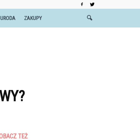
 URODA
ZAKUPY
OWY?
OBACZ TEŻ