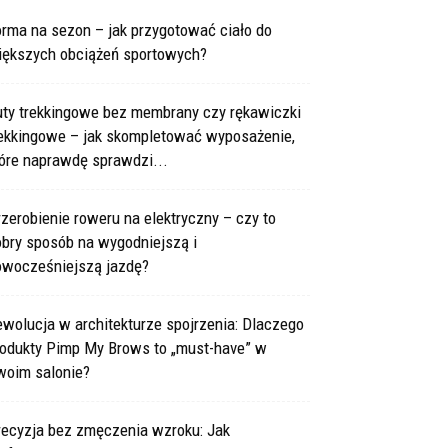
rma na sezon – jak przygotować ciało do
iększych obciążeń sportowych?
uty trekkingowe bez membrany czy rękawiczki
rekkingowe – jak skompletować wyposażenie,
óre naprawdę sprawdzi...
zerobienie roweru na elektryczny – czy to
obry sposób na wygodniejszą i
owocześniejszą jazdę?
wolucja w architekturze spojrzenia: Dlaczego
rodukty Pimp My Brows to „must-have” w
woim salonie?
recyzja bez zmęczenia wzroku: Jak