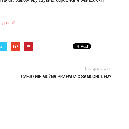
listą ds. ptaków, aby uzyskać odpowiednie wskazówki i
yjna.pl/
ter
Następny artykuł
CZEGO NIE MOŻNA PRZEWOZIĆ SAMOCHODEM?