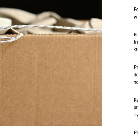
Fo
w
B
t
kt
Pr
d
n
Re
p
T
P