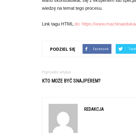
warto skonsultować się z ekspertem lub specja
wiedzę na temat tego procesu.
Link tagu HTML
do:
https://www.machinaedukac
PODZIEL SIĘ
Facebook
Twit
Poprzedni artykuł
KTO MOŻE BYĆ SNAJPEREM?
REDAKCJA