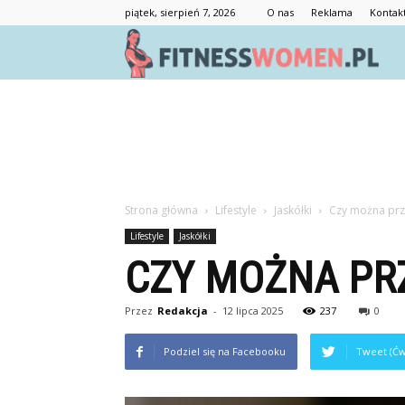
piątek, sierpień 7, 2026
O nas
Reklama
Kontak
F
Strona główna
Lifestyle
Jaskółki
Czy można prze
Lifestyle
Jaskółki
CZY MOŻNA PRZ
Przez
Redakcja
-
12 lipca 2025
237
0
Podziel się na Facebooku
Tweet (Ćw