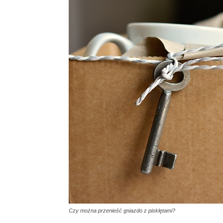
Czy można przenieść gniazdo z pisklętami?