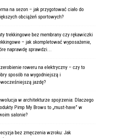
rma na sezon – jak przygotować ciało do
iększych obciążeń sportowych?
uty trekkingowe bez membrany czy rękawiczki
rekkingowe – jak skompletować wyposażenie,
óre naprawdę sprawdzi...
zerobienie roweru na elektryczny – czy to
obry sposób na wygodniejszą i
owocześniejszą jazdę?
wolucja w architekturze spojrzenia: Dlaczego
rodukty Pimp My Brows to „must-have” w
woim salonie?
recyzja bez zmęczenia wzroku: Jak