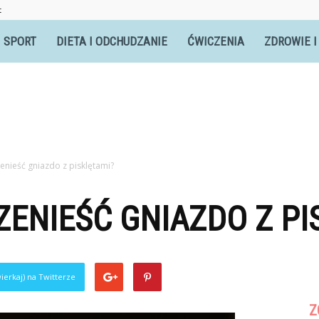
t
itnesswomen.pl
SPORT
DIETA I ODCHUDZANIE
ĆWICZENIA
ZDROWIE I
nieść gniazdo z pisklętami?
ENIEŚĆ GNIAZDO Z PI
ierkaj) na Twitterze
Z