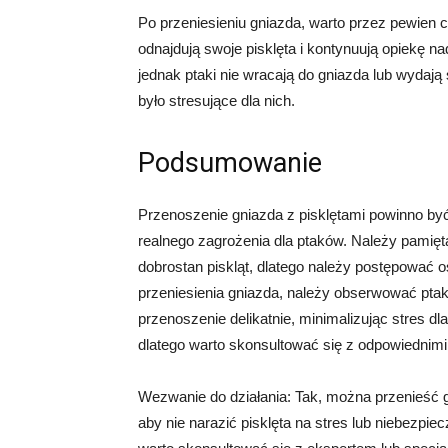
Po przeniesieniu gniazda, warto przez pewien
odnajdują swoje pisklęta i kontynuują opiekę na
jednak ptaki nie wracają do gniazda lub wydają
było stresujące dla nich.
Podsumowanie
Przenoszenie gniazda z pisklętami powinno by
realnego zagrożenia dla ptaków. Należy pamię
dobrostan piskląt, dlatego należy postępować os
przeniesienia gniazda, należy obserwować ptak
przenoszenie delikatnie, minimalizując stres d
dlatego warto skonsultować się z odpowiednimi
Wezwanie do działania: Tak, można przenieść gn
aby nie narazić pisklęta na stres lub niebezpi