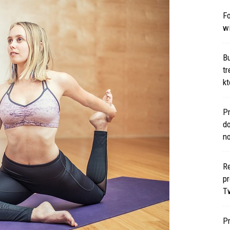
Fo
w
B
t
kt
Pr
d
n
Re
p
T
P