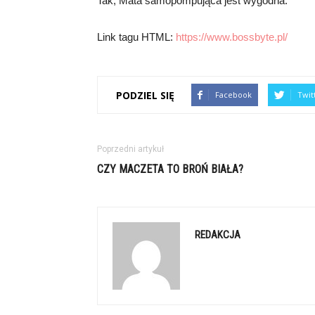
Tak, Mata samopompująca jest wygodna.
Link tagu HTML:
https://www.bossbyte.pl/
PODZIEL SIĘ
Facebook
Twit
Poprzedni artykuł
CZY MACZETA TO BROŃ BIAŁA?
REDAKCJA