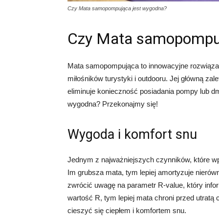
Czy Mata samopompująca jest wygodna?
Czy Mata samopompuj
Mata samopompująca to innowacyjne rozwiązan
miłośników turystyki i outdooru. Jej główną z
eliminuje konieczność posiadania pompy lub d
wygodna? Przekonajmy się!
Wygoda i komfort snu
Jednym z najważniejszych czynników, które wp
Im grubsza mata, tym lepiej amortyzuje nierów
zwrócić uwagę na parametr R-value, który info
wartość R, tym lepiej mata chroni przed utrat
cieszyć się ciepłem i komfortem snu.