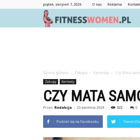
piątek, sierpień 7, 2026
O nas
Reklama
Kontak
F
Strona główna
Zakupy
Karimaty
Czy Mata sam
Zakupy
Karimaty
CZY MATA SAM
Przez
Redakcja
-
25 kwietnia 2024
323
0
Podziel się na Facebooku
Tweet (Ćw