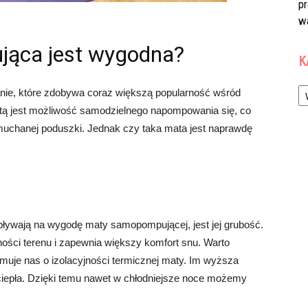
p
w
ąca jest wygodna?
K
Ka
ie, które zdobywa coraz większą popularność wśród
aletą jest możliwość samodzielnego napompowania się, co
muchanej poduszki. Jednak czy taka mata jest naprawdę
ływają na wygodę maty samopompującej, jest jej grubość.
ności terenu i zapewnia większy komfort snu. Warto
rmuje nas o izolacyjności termicznej maty. Im wyższa
ą ciepła. Dzięki temu nawet w chłodniejsze noce możemy