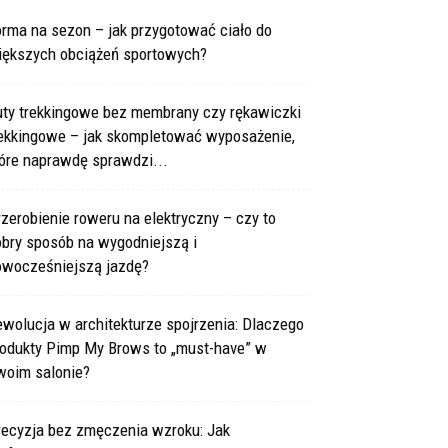
rma na sezon – jak przygotować ciało do
iększych obciążeń sportowych?
uty trekkingowe bez membrany czy rękawiczki
rekkingowe – jak skompletować wyposażenie,
óre naprawdę sprawdzi...
zerobienie roweru na elektryczny – czy to
obry sposób na wygodniejszą i
owocześniejszą jazdę?
wolucja w architekturze spojrzenia: Dlaczego
rodukty Pimp My Brows to „must-have” w
woim salonie?
recyzja bez zmęczenia wzroku: Jak