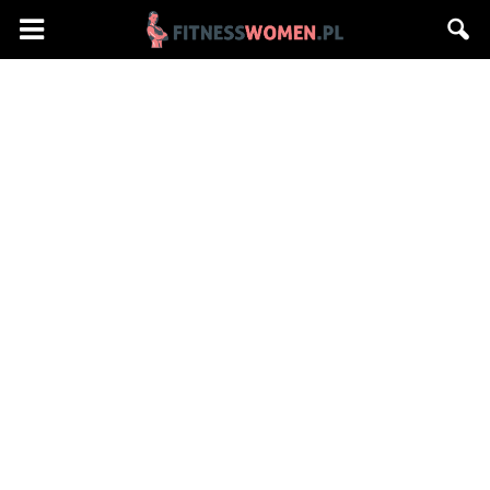
Fitnesswomen.pl