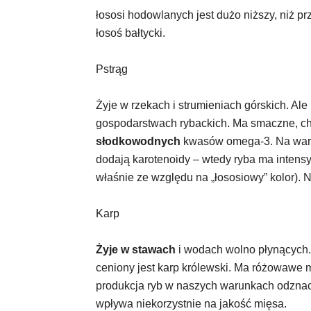
łososi hodowlanych jest dużo niższy, niż 
łosoś bałtycki.
Pstrąg
Żyje w rzekach i strumieniach górskich. Ale
gospodarstwach rybackich. Ma smaczne, ch
słodkowodnych
kwasów omega-3. Na wart
dodają karotenoidy – wtedy ryba ma intensy
właśnie ze względu na „łososiowy” kolor). N
Karp
Żyje w stawach
i wodach wolno płynących. 
ceniony jest karp królewski. Ma różowawe m
produkcja ryb w naszych warunkach odznac
wpływa niekorzystnie na jakość mięsa.