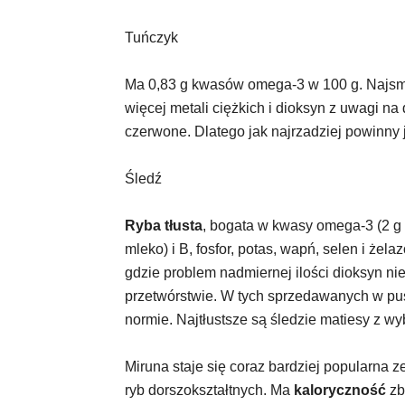
Tuńczyk
Ma 0,83 g kwasów omega-3 w 100 g. Najsma
więcej metali ciężkich i dioksyn z uwagi na
czerwone. Dlatego jak najrzadziej powinny je
Śledź
Ryba tłusta
, bogata w kwasy omega-3 (2 g 
mleko) i B, fosfor, potas, wapń, selen i żel
gdzie problem nadmiernej ilości dioksyn nie
przetwórstwie. W tych sprzedawanych w pu
normie. Najtłustsze są śledzie matiesy z wy
Miruna staje się coraz bardziej popularna 
ryb dorszokształtnych. Ma
kaloryczność
zb