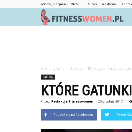
sobota, sierpień 8, 2026
O nas
Reklama
Kontak
F
Strona główna
Zakupy
Które gatunki ryb są najz
Zakupy
KTÓRE GATUNK
Przez
Redakcja Fitnesswomen
-
25 grudnia 2017
Podziel się na Facebooku
Tweet (Ćw