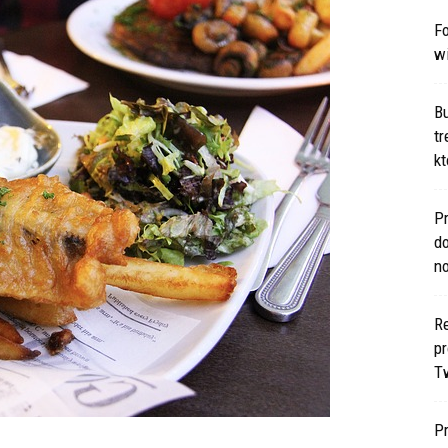
Fo
w
B
t
kt
Pr
d
n
Re
p
T
P