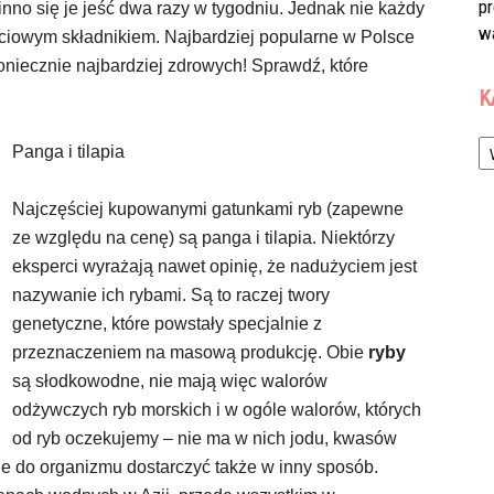
p
nno się je jeść dwa razy w tygodniu. Jednak nie każdy
w
ściowym składnikiem. Najbardziej popularne w Polsce
koniecznie najbardziej zdrowych! Sprawdź, które
K
Ka
Panga i tilapia
Najczęściej kupowanymi gatunkami ryb (zapewne
ze względu na cenę) są panga i tilapia. Niektórzy
eksperci wyrażają nawet opinię, że nadużyciem jest
nazywanie ich rybami. Są to raczej twory
genetyczne, które powstały specjalnie z
przeznaczeniem na masową produkcję. Obie
ryby
są słodkowodne, nie mają więc walorów
odżywczych ryb morskich i w ogóle walorów, których
od ryb oczekujemy – nie ma w nich jodu, kwasów
je do organizmu dostarczyć także w inny sposób.