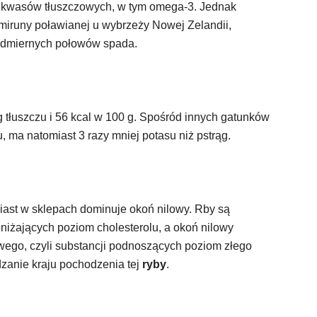
 kwasów tłuszczowych, w tym omega-3. Jednak
miruny poławianej u wybrzeży Nowej Zelandii,
nadmiernych połowów spada.
g tłuszczu i 56 kcal w 100 g. Spośród innych gatunków
, ma natomiast 3 razy mniej potasu niż pstrąg.
miast w sklepach dominuje okoń nilowy. Rby są
iżających poziom cholesterolu, a okoń nilowy
ego, czyli substancji podnoszących poziom złego
dzanie kraju pochodzenia tej
ryby
.