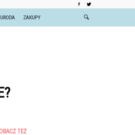
 URODA
ZAKUPY
E?
OBACZ TEŻ