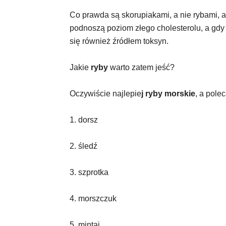
Co prawda są skorupiakami, a nie rybami, a
podnoszą poziom złego cholesterolu, a gdy 
się również źródłem toksyn.
Jakie
ryby
warto zatem jeść?
Oczywiście najlepie
j ryby morskie
, a pole
1. dorsz
2. śledź
3. szprotka
4. morszczuk
5. mintaj