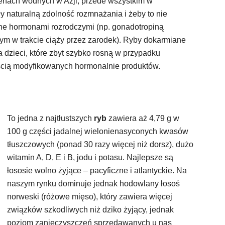
enach wodnych w Azji, przede wszystkim w
ły naturalną zdolność rozmnażania i żeby to nie
ane hormonami rozrodczymi (np. gonadotropiną
 w trakcie ciąży przez zarodek). Ryby dokarmiane
dzieci, które zbyt szybko rosną w przypadku
ością modyfikowanych hormonalnie produktów.
To jedna z najtłustszych
ryb
zawiera aż 4,79 g w
100 g części jadalnej wielonienasyconych kwasów
tłuszczowych (ponad 30 razy więcej niż dorsz), dużo
witamin A, D, E i B, jodu i potasu. Najlepsze są
łososie wolno żyjące – pacyficzne i atlantyckie. Na
naszym rynku dominuje jednak hodowlany łosoś
norweski (różowe mięso), który zawiera więcej
związków szkodliwych niż dziko żyjący, jednak
poziom zanieczyszczeń sprzedawanych u nas