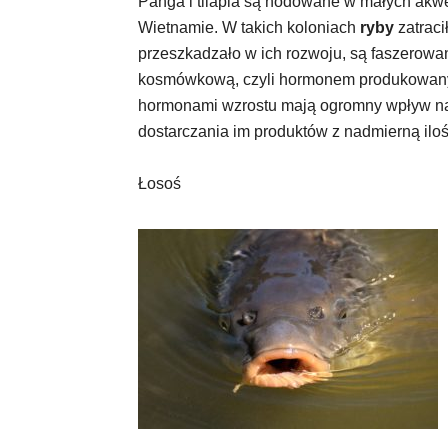
Panga i tilapia są hodowane w małych akw
Wietnamie. W takich koloniach
ryby
zatraci
przeszkadzało w ich rozwoju, są faszerow
kosmówkową, czyli hormonem produkowanym
hormonami wzrostu mają ogromny wpływ na 
dostarczania im produktów z nadmierną il
Łosoś