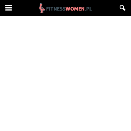
Fitnesswomen.pl