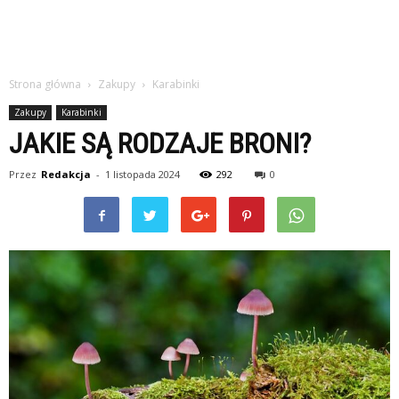
Strona główna
Zakupy
Karabinki
Zakupy
Karabinki
JAKIE SĄ RODZAJE BRONI?
Przez
Redakcja
-
1 listopada 2024
292
0