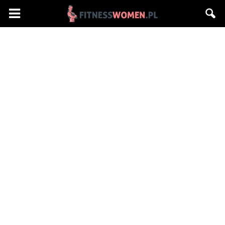
Fitnesswomen.pl