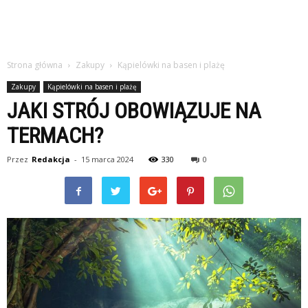
Strona główna
Zakupy
Kąpielówki na basen i plażę
Zakupy
Kąpielówki na basen i plażę
JAKI STRÓJ OBOWIĄZUJE NA
TERMACH?
Przez
Redakcja
-
15 marca 2024
330
0