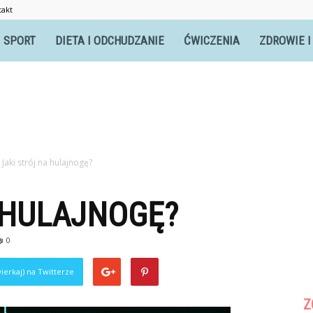
takt
itnesswomen.pl
SPORT
DIETA I ODCHUDZANIE
ĆWICZENIA
ZDROWIE I
Jaki strój na hulajnogę?
 HULAJNOGĘ?
0
ierkaj) na Twitterze
Z