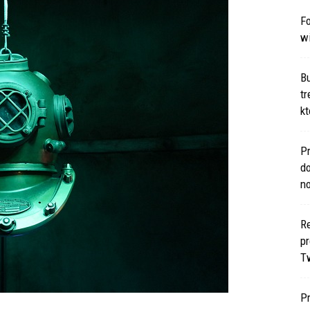
Fo
w
B
t
kt
Pr
d
n
Re
p
T
P