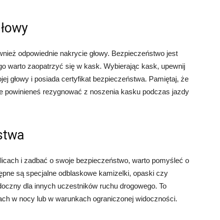
głowy
wnież odpowiednie nakrycie głowy. Bezpieczeństwo jest
go warto zaopatrzyć się w kask. Wybierając kask, upewnij
ej głowy i posiada certyfikat bezpieczeństwa. Pamiętaj, że
nie powinieneś rezygnować z noszenia kasku podczas jazdy
stwa
 ulicach i zadbać o swoje bezpieczeństwo, warto pomyśleć o
ępne są specjalne odblaskowe kamizelki, opaski czy
widoczny dla innych uczestników ruchu drogowego. To
gach w nocy lub w warunkach ograniczonej widoczności.