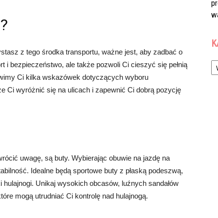
p
w
ę?
K
zystasz z tego środka transportu, ważne jest, aby zadbać o
Ka
rt i bezpieczeństwo, ale także pozwoli Ci cieszyć się pełnią
tawimy Ci kilka wskazówek dotyczących wyboru
e Ci wyróżnić się na ulicach i zapewnić Ci dobrą pozycję
rócić uwagę, są buty. Wybierając obuwie na jazdę na
tabilność. Idealne będą sportowe buty z płaską podeszwą,
i hulajnogi. Unikaj wysokich obcasów, luźnych sandałów
tóre mogą utrudniać Ci kontrolę nad hulajnogą.