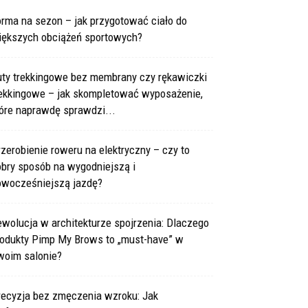
rma na sezon – jak przygotować ciało do
iększych obciążeń sportowych?
uty trekkingowe bez membrany czy rękawiczki
rekkingowe – jak skompletować wyposażenie,
óre naprawdę sprawdzi...
zerobienie roweru na elektryczny – czy to
obry sposób na wygodniejszą i
owocześniejszą jazdę?
wolucja w architekturze spojrzenia: Dlaczego
rodukty Pimp My Brows to „must-have” w
woim salonie?
recyzja bez zmęczenia wzroku: Jak