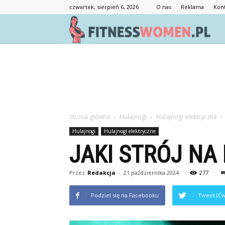
czwartek, sierpień 6, 2026
O nas
Reklama
Kon
F
Strona główna
Hulajnogi
Hulajnogi elektryczne
Hulajnogi
Hulajnogi elektryczne
JAKI STRÓJ NA
Przez
Redakcja
-
21 października 2024
277
Podziel się na Facebooku
Tweet (Ćw