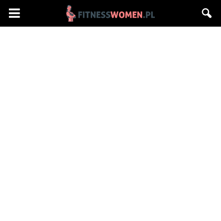
Fitnesswomen.pl