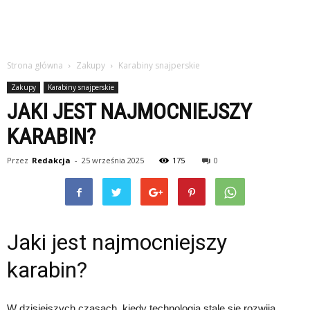
Strona główna
Zakupy
Karabiny snajperskie
Zakupy
Karabiny snajperskie
JAKI JEST NAJMOCNIEJSZY
KARABIN?
Przez
Redakcja
-
25 września 2025
175
0
Jaki jest najmocniejszy
karabin?
W dzisiejszych czasach, kiedy technologia stale się rozwija,