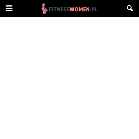
Fitnesswomen.pl