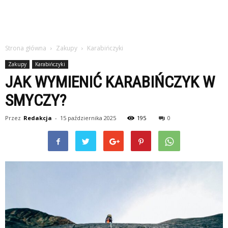
Strona główna
Zakupy
Karabińczyki
Zakupy
Karabińczyki
JAK WYMIENIĆ KARABIŃCZYK W
SMYCZY?
Przez
Redakcja
-
15 października 2025
195
0