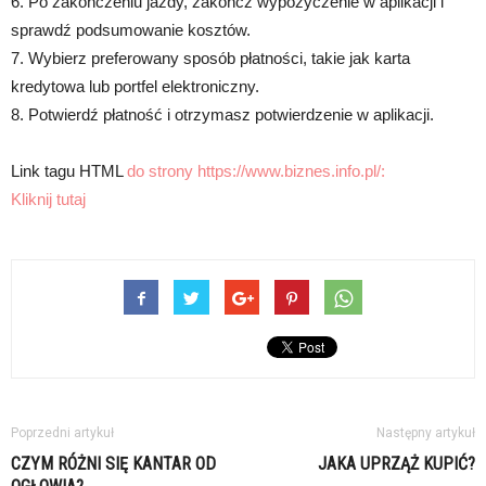
6. Po zakończeniu jazdy, zakończ wypożyczenie w aplikacji i
sprawdź podsumowanie kosztów.
7. Wybierz preferowany sposób płatności, takie jak karta
kredytowa lub portfel elektroniczny.
8. Potwierdź płatność i otrzymasz potwierdzenie w aplikacji.
Link tagu HTML
do strony https://www.biznes.info.pl/:
Kliknij tutaj
Poprzedni artykuł
Następny artykuł
CZYM RÓŻNI SIĘ KANTAR OD
JAKA UPRZĄŻ KUPIĆ?