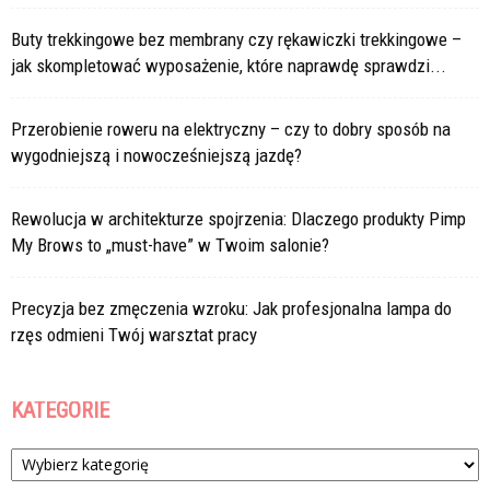
Buty trekkingowe bez membrany czy rękawiczki trekkingowe –
jak skompletować wyposażenie, które naprawdę sprawdzi...
Przerobienie roweru na elektryczny – czy to dobry sposób na
wygodniejszą i nowocześniejszą jazdę?
Rewolucja w architekturze spojrzenia: Dlaczego produkty Pimp
My Brows to „must-have” w Twoim salonie?
Precyzja bez zmęczenia wzroku: Jak profesjonalna lampa do
rzęs odmieni Twój warsztat pracy
KATEGORIE
Kategorie