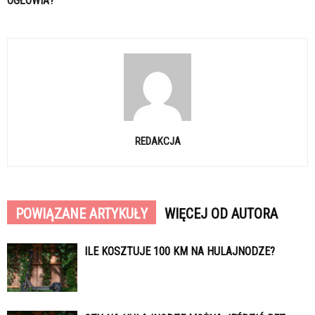
OGŁOWIA?
REDAKCJA
POWIĄZANE ARTYKUŁY
WIĘCEJ OD AUTORA
ILE KOSZTUJE 100 KM NA HULAJNODZE?