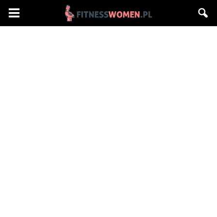
Fitnesswomen.pl