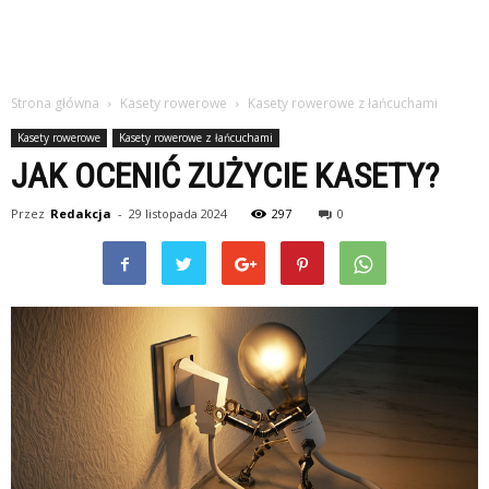
Strona główna
Kasety rowerowe
Kasety rowerowe z łańcuchami
Kasety rowerowe
Kasety rowerowe z łańcuchami
JAK OCENIĆ ZUŻYCIE KASETY?
Przez
Redakcja
-
29 listopada 2024
297
0