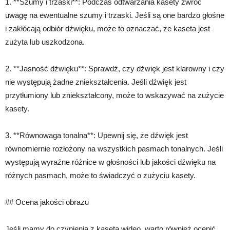
1. **Szumy i trzaski**: Podczas odtwarzania kasety zwróć
uwagę na ewentualne szumy i trzaski. Jeśli są one bardzo głośne
i zakłócają odbiór dźwięku, może to oznaczać, że kaseta jest
zużyta lub uszkodzona.
2. **Jasność dźwięku**: Sprawdź, czy dźwięk jest klarowny i czy
nie występują żadne zniekształcenia. Jeśli dźwięk jest
przytłumiony lub zniekształcony, może to wskazywać na zużycie
kasety.
3. **Równowaga tonalna**: Upewnij się, że dźwięk jest
równomiernie rozłożony na wszystkich pasmach tonalnych. Jeśli
występują wyraźne różnice w głośności lub jakości dźwięku na
różnych pasmach, może to świadczyć o zużyciu kasety.
## Ocena jakości obrazu
Jeśli mamy do czynienia z kasetą wideo, warto również ocenić