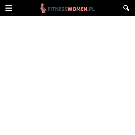
Fitnesswomen.pl