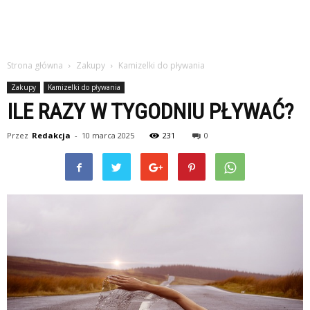
Strona główna
Zakupy
Kamizelki do pływania
Zakupy
Kamizelki do pływania
ILE RAZY W TYGODNIU PŁYWAĆ?
Przez
Redakcja
-
10 marca 2025
231
0