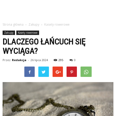
Strona główna
Zakupy
Kasety rowerowe
Zakupy
Kasety rowerowe
DLACZEGO ŁAŃCUCH SIĘ
WYCIĄGA?
Przez
Redakcja
-
26 lipca 2024
295
0