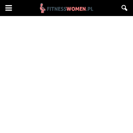
Fitnesswomen.pl