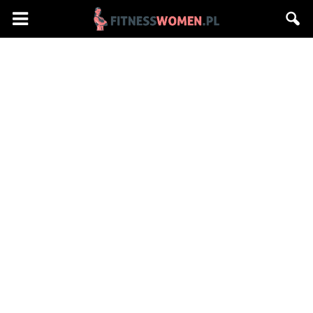
Fitnesswomen.pl