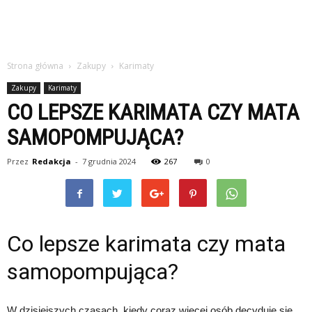
Strona główna
Zakupy
Karimaty
Zakupy
Karimaty
CO LEPSZE KARIMATA CZY MATA
SAMOPOMPUJĄCA?
Przez
Redakcja
-
7 grudnia 2024
267
0
Co lepsze karimata czy mata
samopompująca?
W dzisiejszych czasach, kiedy coraz więcej osób decyduje się