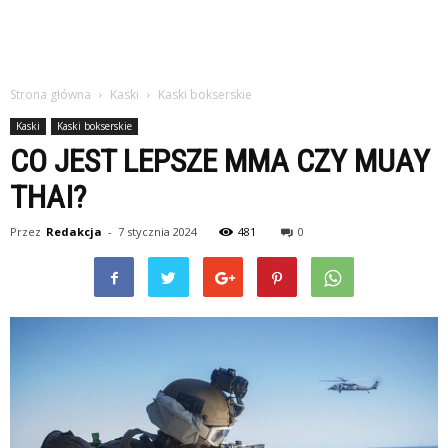
Strona główna
Kaski
Kaski bokserskie
Kaski
Kaski bokserskie
CO JEST LEPSZE MMA CZY MUAY
THAI?
Przez
Redakcja
-
7 stycznia 2024
481
0